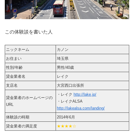
この体験談を書いた人
ニックネーム
カノン
お住まい
埼玉県
性別/年齢
男性/40歳
貸金業者名
レイク
支店名
大宮西口出張所
・レイク
http://lake.jp/
貸金業者のホームページの
・レイクALSA
URL
http://lakealsa.com/landing/
体験談の時期
2014年6月
貸金業者の満足度
★★★★☆