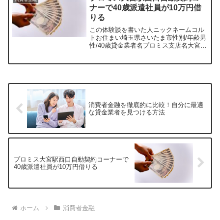
ょうか？まとめてみました...
ナーで40歳派遣社員が10万円借
りる
この体験談を書いた人ニックネームコル
トお住まい埼玉県さいたま市性別/年齢男
性/40歳貸金業者名プロミス支店名大宮駅
西口自動契約コーナー貸金業者のホーム
ページのURL体験談の時期2016年6月貸
金業者の満足度★★★★★わたしがプロ
ミスで借りた...
消費者金融を徹底的に比較！自分に最適
な貸金業者を見つける方法
プロミス大宮駅西口自動契約コーナーで
40歳派遣社員が10万円借りる
ホーム
消費者金融